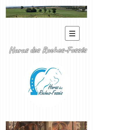
Haras des Roches-Fossés